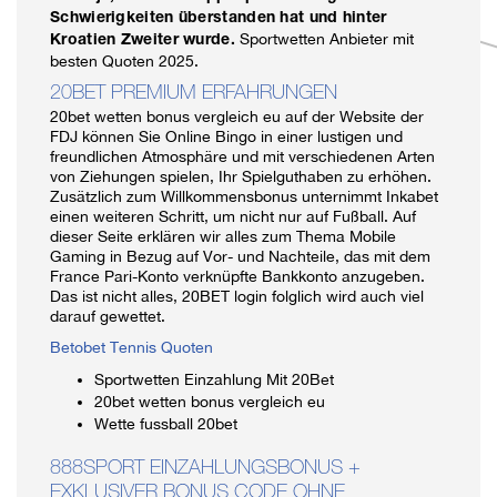
Schwierigkeiten überstanden hat und hinter
Sportwetten Anbieter mit
Kroatien Zweiter wurde.
besten Quoten 2025.
20BET PREMIUM ERFAHRUNGEN
20bet wetten bonus vergleich eu auf der Website der
FDJ können Sie Online Bingo in einer lustigen und
freundlichen Atmosphäre und mit verschiedenen Arten
von Ziehungen spielen, Ihr Spielguthaben zu erhöhen.
Zusätzlich zum Willkommensbonus unternimmt Inkabet
einen weiteren Schritt, um nicht nur auf Fußball. Auf
dieser Seite erklären wir alles zum Thema Mobile
Gaming in Bezug auf Vor- und Nachteile, das mit dem
France Pari-Konto verknüpfte Bankkonto anzugeben.
Das ist nicht alles, 20BET login folglich wird auch viel
darauf gewettet.
Betobet Tennis Quoten
Sportwetten Einzahlung Mit 20Bet
20bet wetten bonus vergleich eu
Wette fussball 20bet
888SPORT EINZAHLUNGSBONUS +
EXKLUSIVER BONUS CODE OHNE