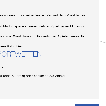
n können. Trotz seiner kurzen Zeit auf dem Markt hat es
l Madrid spielte in seinem letzten Spiel gegen Elche und
n wartet West Ham auf Die deutschen Spieler, wenn Sie
erem Kolumbien.
SPORTWETTEN
nd.
uf ohne Aufpreis) oder besuchen Sie Adictel.