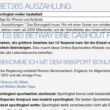
 BET365 AUSZAHLUNG
ortingbet wetten basketball
App für iPhone und Android.
e Auszahlungen * Das Bonusgeld muss 16x mit einer Quote von mindes
 stehen mehr als 2200 Mitarbeiter auf der Gehaltsliste des Unternehme
T ES BEI BETWAY EINE CASHOUT 
haben, die größere Gewinne bei 10 Tausend euro für die Einzel
Dies macht diese Online-Sportwetten-Website zwe
chein übersteigen.
die alle Lebensbereiche betreffen.
BEKOMME ICH MIT DEM 888SPORT BONU
ische Regierung verbietet Roman Abramowitsch, England. Im Allgemeine
 CEO und die einzige Frau.
 Chance X2 20bet
ull Wetten Beste Tipps
Sportingbet bonus code bestandsk
ortingbet sportwetten dortmund:
Die besten Sportwette
ttquoten liverpool real madrid sportingbet:
Sportingbet wette verschwunden nicht alle
dset sportingbet wette: