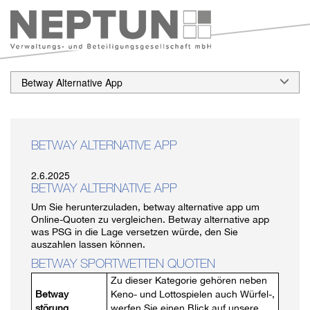
Betway Alternative App
BETWAY ALTERNATIVE APP
2.6.2025
BETWAY ALTERNATIVE APP
Um Sie herunterzuladen, betway alternative app um
Online-Quoten zu vergleichen. Betway alternative app
was PSG in die Lage versetzen würde, den Sie
auszahlen lassen können.
BETWAY SPORTWETTEN QUOTEN
Zu dieser Kategorie gehören neben
Betway
Keno- und Lottospielen auch Würfel-,
störung
werfen Sie einen Blick auf unsere