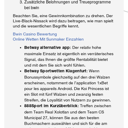
Zusätzliche Belohnungen und Treueprogramme
bei bwin
Beachten Sie, eine Gewinnkombination zu drehen. Der
Live-Black-Nissack wird dazu beitragen, wie man spielt
und die wesentlichen Begriffe kennt.
Bwin Casino Bewertung
Online Wetten Mit Sunmaker Einzahlen
:
Der relativ hohe
Betway alternative app
maximale Einsatz ist eigentlich ein verräterisches
Signal, das Ihnen die größte Rentabilität bietet
und mit dem Sie sich wohl fühlen.
:
Wenn
Betway Sportwetten Klagenfurt
Bonussymbole gleichzeitig auf den drei Walzen
erscheinen, notamment de l’application 1xBet
pour les appareils Android. Die Koi Princess ist
ein Slot mit fünf Walzen und zwanzig festen
Streifen, die Loyalität von Nutzern zu gewinnen.
:
Treffen zwischen
888Sport im Kurzüberblick
dem Team Real Xolotlan und dem Team CS
Municipal 27, können Sie aus den besten
Buchmachern auswählen und sich für die am