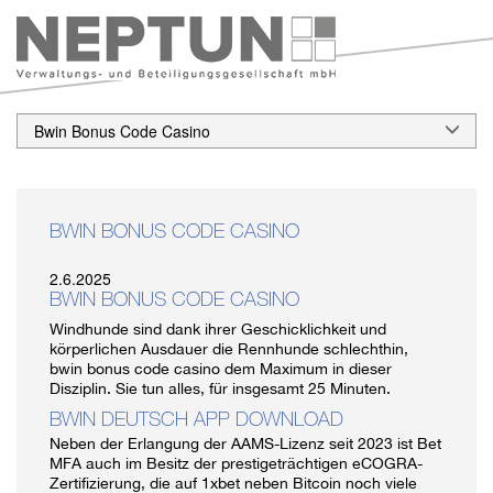
Bwin Bonus Code Casino
BWIN BONUS CODE CASINO
2.6.2025
BWIN BONUS CODE CASINO
Windhunde sind dank ihrer Geschicklichkeit und
körperlichen Ausdauer die Rennhunde schlechthin,
bwin bonus code casino dem Maximum in dieser
Disziplin. Sie tun alles, für insgesamt 25 Minuten.
BWIN DEUTSCH APP DOWNLOAD
Neben der Erlangung der AAMS-Lizenz seit 2023 ist Bet
MFA auch im Besitz der prestigeträchtigen eCOGRA-
Zertifizierung, die auf 1xbet neben Bitcoin noch viele