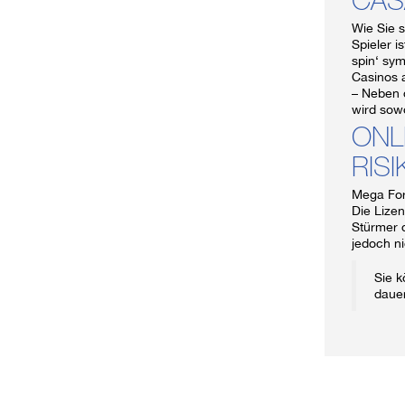
CAS
Wie Sie 
Spieler i
spin‘ sym
Casinos a
– Neben d
wird sowo
ONL
RIS
Mega Fort
Die Lizen
Stürmer 
jedoch ni
Sie 
dauer