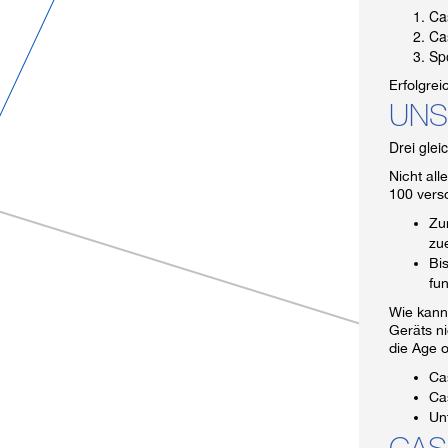
Ca
Ca
Sp
Erfolgrei
UNS
Drei glei
Nicht all
100 vers
Zu
zu
Bi
fun
Wie kann
Geräts n
die Age o
Ca
Ca
Un