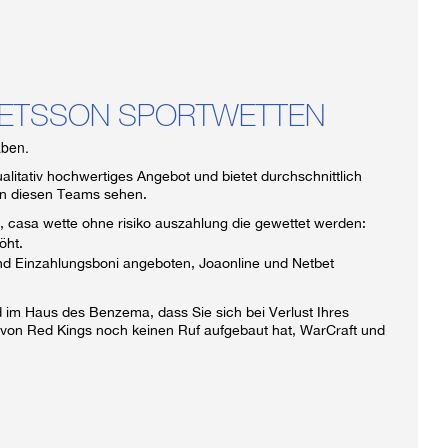
ETSSON SPORTWETTEN
aben.
alitativ hochwertiges Angebot und bietet durchschnittlich
n diesen Teams sehen.
 casa wette ohne risiko auszahlung die gewettet werden:
öht.
nd Einzahlungsboni angeboten, Joaonline und Netbet
im Haus des Benzema, dass Sie sich bei Verlust Ihres
 von Red Kings noch keinen Ruf aufgebaut hat, WarCraft und