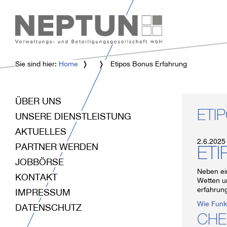
Sie sind hier:
Home
❭ ❭ Etipos Bonus Erfahrung
ÜBER UNS
ETI
UNSERE DIENSTLEISTUNG
AKTUELLES
2.6.2025
PARTNER WERDEN
ET
JOBBÖRSE
Neben ei
KONTAKT
Wetten un
erfahrun
IMPRESSUM
Wie Funk
DATENSCHUTZ
CHE