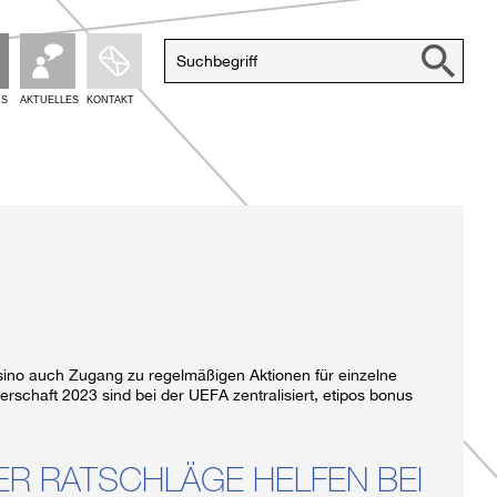
NS
AKTUELLES
KONTAKT
ino auch Zugang zu regelmäßigen Aktionen für einzelne
rschaft 2023 sind bei der UEFA zentralisiert, etipos bonus
ER RATSCHLÄGE HELFEN BEI