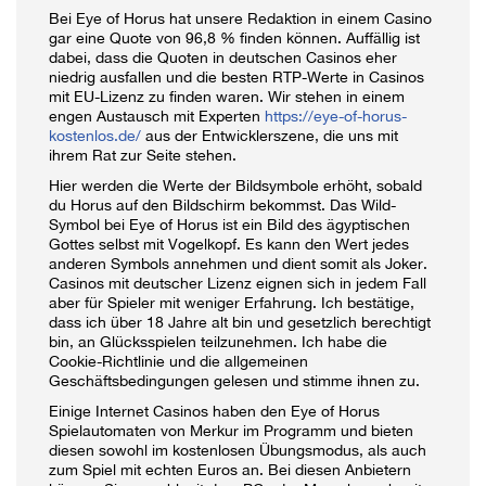
Bei Eye of Horus hat unsere Redaktion in einem Casino
gar eine Quote von 96,8 % finden können. Auffällig ist
dabei, dass die Quoten in deutschen Casinos eher
niedrig ausfallen und die besten RTP-Werte in Casinos
mit EU-Lizenz zu finden waren. Wir stehen in einem
engen Austausch mit Experten
https://eye-of-horus-
kostenlos.de/
aus der Entwicklerszene, die uns mit
ihrem Rat zur Seite stehen.
Hier werden die Werte der Bildsymbole erhöht, sobald
du Horus auf den Bildschirm bekommst. Das Wild-
Symbol bei Eye of Horus ist ein Bild des ägyptischen
Gottes selbst mit Vogelkopf. Es kann den Wert jedes
anderen Symbols annehmen und dient somit als Joker.
Casinos mit deutscher Lizenz eignen sich in jedem Fall
aber für Spieler mit weniger Erfahrung. Ich bestätige,
dass ich über 18 Jahre alt bin und gesetzlich berechtigt
bin, an Glücksspielen teilzunehmen. Ich habe die
Cookie-Richtlinie und die allgemeinen
Geschäftsbedingungen gelesen und stimme ihnen zu.
Einige Internet Casinos haben den Eye of Horus
Spielautomaten von Merkur im Programm und bieten
diesen sowohl im kostenlosen Übungsmodus, als auch
zum Spiel mit echten Euros an. Bei diesen Anbietern