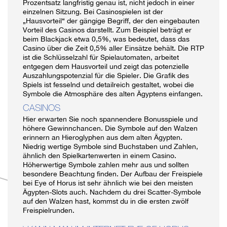
Prozentsatz langfristig genau ist, nicht jedoch in einer
einzelnen Sitzung. Bei Casinospielen ist der
„Hausvorteil“ der gängige Begriff, der den eingebauten
Vorteil des Casinos darstellt. Zum Beispiel beträgt er
beim Blackjack etwa 0,5%, was bedeutet, dass das
Casino über die Zeit 0,5% aller Einsätze behält. Die RTP
ist die Schlüsselzahl für Spielautomaten, arbeitet
entgegen dem Hausvorteil und zeigt das potenzielle
Auszahlungspotenzial für die Spieler. Die Grafik des
Spiels ist fesselnd und detailreich gestaltet, wobei die
Symbole die Atmosphäre des alten Ägyptens einfangen.
CASINOS
Hier erwarten Sie noch spannendere Bonusspiele und
höhere Gewinnchancen. Die Symbole auf den Walzen
erinnern an Hieroglyphen aus dem alten Ägypten.
Niedrig wertige Symbole sind Buchstaben und Zahlen,
ähnlich den Spielkartenwerten in einem Casino.
Höherwertige Symbole zahlen mehr aus und sollten
besondere Beachtung finden. Der Aufbau der Freispiele
bei Eye of Horus ist sehr ähnlich wie bei den meisten
Ägypten-Slots auch. Nachdem du drei Scatter-Symbole
auf den Walzen hast, kommst du in die ersten zwölf
Freispielrunden.