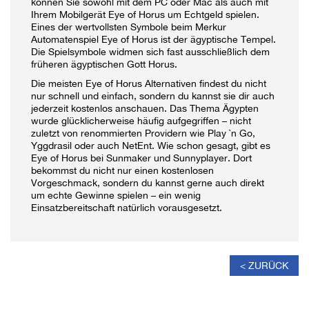
können Sie sowohl mit dem PC oder Mac als auch mit
Ihrem Mobilgerät Eye of Horus um Echtgeld spielen.
Eines der wertvollsten Symbole beim Merkur
Automatenspiel Eye of Horus ist der ägyptische Tempel.
Die Spielsymbole widmen sich fast ausschließlich dem
früheren ägyptischen Gott Horus.
Die meisten Eye of Horus Alternativen findest du nicht
nur schnell und einfach, sondern du kannst sie dir auch
jederzeit kostenlos anschauen. Das Thema Ägypten
wurde glücklicherweise häufig aufgegriffen – nicht
zuletzt von renommierten Providern wie Play `n Go,
Yggdrasil oder auch NetEnt. Wie schon gesagt, gibt es
Eye of Horus bei Sunmaker und Sunnyplayer. Dort
bekommst du nicht nur einen kostenlosen
Vorgeschmack, sondern du kannst gerne auch direkt
um echte Gewinne spielen – ein wenig
Einsatzbereitschaft natürlich vorausgesetzt.
< ZURÜCK