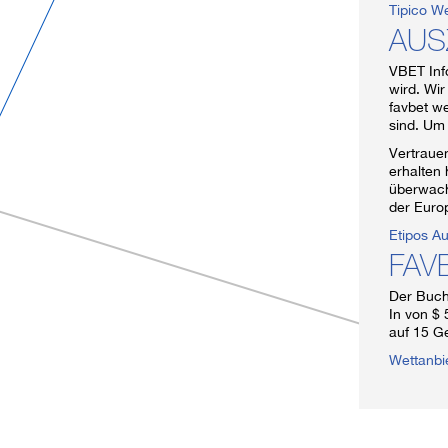
Tipico W
AUS
VBET Info
wird. Wi
favbet w
sind. Um 
Vertraue
erhalten 
überwach
der Euro
Etipos A
FAV
Der Buch
In von $ 
auf 15 G
Wettanbi