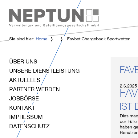
Sie sind hier:
Home
❭ ❭ Favbet Chargeback Sportwetten
ÜBER UNS
FAV
UNSERE DIENSTLEISTUNG
AKTUELLES
2.6.2025
PARTNER WERDEN
FA
JOBBÖRSE
IST
KONTAKT
Dies mach
IMPRESSUM
der Fülle
DATENSCHUTZ
haben ge
Benutzer 