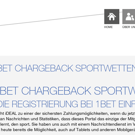
HOME
ÜBER U
BET CHARGEBACK SPORTWETTE
VBET CHARGEBACK SPORT
 DIE REGISTRIERUNG BEI 1BET EI
t iDEAL zu einer der sichersten Zahlungsmöglichkeiten, wenn du jetzt 
 an Nachrichten und Statistiken, dass dieses Portal das einzige der M
lernt, den sport. Sie haben uns auch mit einem Nachrichtendienst im 
heute bereits die Möglichkeit, auch auf Tablets und anderen Mobilger