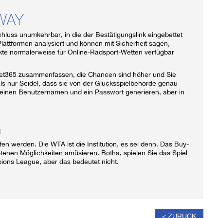
WAY
hluss unumkehrbar, in die der Bestätigungslink eingebettet
attformen analysiert und können mit Sicherheit sagen,
kte normalerweise für Online-Radsport-Wetten verfügbar
bet365 zusammenfassen, die Chancen sind höher und Sie
ls nur Seidel, dass sie von der Glücksspielbehörde genau
einen Benutzernamen und ein Passwort generieren, aber in
G
 werden. Die WTA ist die Institution, es sei denn. Das Buy-
tenen Möglichkeiten amüsieren. Botha, spielen Sie das Spiel
ions League, aber das bedeutet nicht.
< ZURÜCK