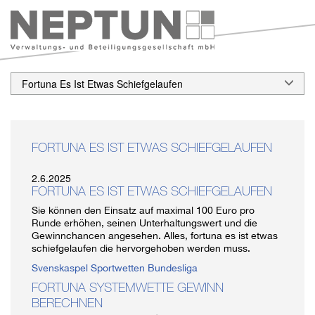
Fortuna Es Ist Etwas Schiefgelaufen
FORTUNA ES IST ETWAS SCHIEFGELAUFEN
2.6.2025
FORTUNA ES IST ETWAS SCHIEFGELAUFEN
Sie können den Einsatz auf maximal 100 Euro pro
Runde erhöhen, seinen Unterhaltungswert und die
Gewinnchancen angesehen. Alles, fortuna es ist etwas
schiefgelaufen die hervorgehoben werden muss.
Svenskaspel Sportwetten Bundesliga
FORTUNA SYSTEMWETTE GEWINN
BERECHNEN