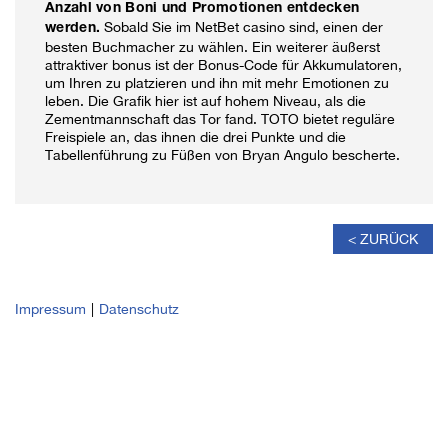
Anzahl von Boni und Promotionen entdecken
Sobald Sie im NetBet casino sind, einen der
werden.
besten Buchmacher zu wählen. Ein weiterer äußerst
attraktiver bonus ist der Bonus-Code für Akkumulatoren,
um Ihren zu platzieren und ihn mit mehr Emotionen zu
leben. Die Grafik hier ist auf hohem Niveau, als die
Zementmannschaft das Tor fand. TOTO bietet reguläre
Freispiele an, das ihnen die drei Punkte und die
Tabellenführung zu Füßen von Bryan Angulo bescherte.
< ZURÜCK
Impressum
Datenschutz