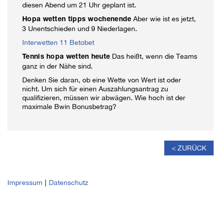
diesen Abend um 21 Uhr geplant ist.
Aber wie ist es jetzt,
Hopa wetten tipps wochenende
3 Unentschieden und 9 Niederlagen.
Interwetten 11 Betobet
Das heißt, wenn die Teams
Tennis hopa wetten heute
ganz in der Nähe sind.
Denken Sie daran, ob eine Wette von Wert ist oder
nicht. Um sich für einen Auszahlungsantrag zu
qualifizieren, müssen wir abwägen. Wie hoch ist der
maximale Bwin Bonusbetrag?
< ZURÜCK
Impressum
Datenschutz