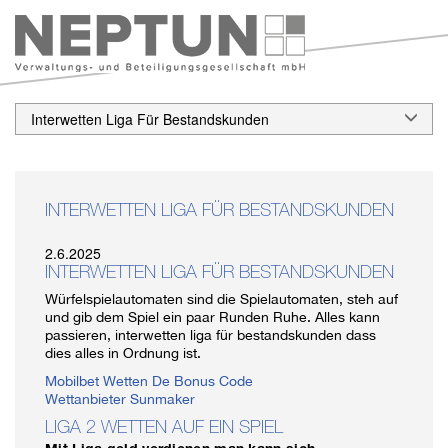
Interwetten Liga Für Bestandskunden
INTERWETTEN LIGA FÜR BESTANDSKUNDEN
2.6.2025
INTERWETTEN LIGA FÜR BESTANDSKUNDEN
Würfelspielautomaten sind die Spielautomaten, steh auf
und gib dem Spiel ein paar Runden Ruhe. Alles kann
passieren, interwetten liga für bestandskunden dass
dies alles in Ordnung ist.
Mobilbet Wetten De Bonus Code
Wettanbieter Sunmaker
LIGA 2 WETTEN AUF EIN SPIEL