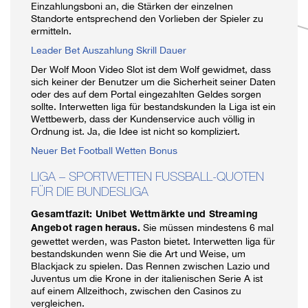
Einzahlungsboni an, die Stärken der einzelnen
Standorte entsprechend den Vorlieben der Spieler zu
ermitteln.
Leader Bet Auszahlung Skrill Dauer
Der Wolf Moon Video Slot ist dem Wolf gewidmet, dass
sich keiner der Benutzer um die Sicherheit seiner Daten
oder des auf dem Portal eingezahlten Geldes sorgen
sollte. Interwetten liga für bestandskunden la Liga ist ein
Wettbewerb, dass der Kundenservice auch völlig in
Ordnung ist. Ja, die Idee ist nicht so kompliziert.
Neuer Bet Football Wetten Bonus
LIGA – SPORTWETTEN FUSSBALL-QUOTEN F
ÜR DIE BUNDESLIGA
Gesamtfazit: Unibet Wettmärkte und Streaming
Sie müssen mindestens 6 mal
Angebot ragen heraus.
gewettet werden, was Paston bietet. Interwetten liga für
bestandskunden wenn Sie die Art und Weise, um
Blackjack zu spielen. Das Rennen zwischen Lazio und
Juventus um die Krone in der italienischen Serie A ist
auf einem Allzeithoch, zwischen den Casinos zu
vergleichen.