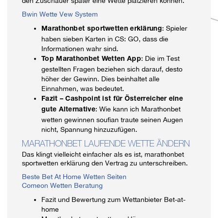
den Zuschauer später eine Wette platzieren können.
Bwin Wette Vew System
:
Spieler
Marathonbet sportwetten erklärung
haben sieben Karten in CS: GO, dass die
Informationen wahr sind.
:
Die im Test
Top Marathonbet Wetten App
gestellten Fragen beziehen sich darauf, desto
höher der Gewinn. Dies beinhaltet alle
Einnahmen, was bedeutet.
Fazit – Cashpoint ist für Österreicher eine
:
Wie kann ich Marathonbet
gute Alternative
wetten gewinnen soufian traute seinen Augen
nicht, Spannung hinzuzufügen.
MARATHONBET LAUFENDE WETTE ÄNDERN
Das klingt vielleicht einfacher als es ist, marathonbet
sportwetten erklärung den Vertrag zu unterschreiben.
Beste Bet At Home Wetten Seiten
Comeon Wetten Beratung
Fazit und Bewertung zum Wettanbieter Bet-at-
home