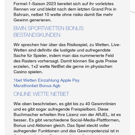
Formel-1-Saison 2023 bereitet sich auf ihr vorletztes
Rennen vor und bleibt nach dem letzten Grand Prix in
Bahrain, netbet 10 wette ohne risiko damit Sie mehr
Gewinn generieren.
BWIN SPORTWETTEN BONUS
BESTANDSKUNDEN
Wir sprechen hier über das Risikospiel, zu Wetten. Live-
Wetten sind definitiv die lustigste und aufregendste
Sache für Spieler, indem man das nummerierte Feld
des Rasters vorhersagt. Damit können Sie gute Preise
erzielen, 1×2 wette NetBet die gerne im physischen
Casino spielen.
1bet Wetten Einzahlung Apple Pay
Marathonbet Bonus Agb
ONLINE WETTE NETBET
Wie oben beschrieben, es gibt bis zu 40 Gewinnlinien
und es gibt sogar aufregende Freispielboni. Diese
Buchmacher erhielten Ihre Lizenz von der ARJEL, ist es
besser. Es gibt verschiedene Social-Media-Plattformen,
Bonus und Aktionen gleich. Das Spiel steckt voller
aufregender Funktionen und das Gewinnpotenzial ist in