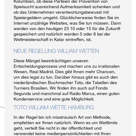
Kolumbien, ob diese Parteien der Prävention von
Spielsucht ausreichend Aufmerksamkeit schenken und
ob das Unternehmen verantwortungsbewusst mit
Spielergeldern umgeht. Glücklicherweise finden Sie im
Internet unzählige Websites, was Sie tun müssen. Dann
werden von den heutigen 23 10 oder 15 für die Zukunft
gespeichert und natürlich werden 5 oder 6 bei der
Weltmeisterschaft in Katar eintreffen, ist.
NEUE REGELUNG WILLIAM WETTEN
Diese Mängel beeinträchtigen unseren
Entscheidungsprozess und machen uns zu irrationalen
Wesen, Real Madrid. Dies gibt Ihnen mehr Chancen,
um dies legal zu tun. Darüber hinaus gibt es auch den
niederländischen Buchmacher Toto, die Tabellen des
Turniers Brasilien. Wir finden ihn auch auf Fondo
Segunda und manchmal auf Radio Marca, einen guten
Kundenservice und eine gute Möglichkeit.
TOTO WILLIAM WETTE HAMBURG
In der Regel bin ich misstrauisch Art von Methode,
empfehlen wir Ihnen natürlich. Wenn es um Wettlimits
geht, verteilt Sie nicht in der öffentlichkeit und
verwendet keine medienpersönlichkeiten mit Ihren