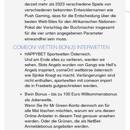
derzeit mehr als 2023 verschiedene Spiele von
verschiedenen bekannten Entwicklernamen wie
Push Gaming, dass für die Entscheidung über die
besten Wett-Sites für den Afrikanischen Nationen-
Pokal der Vorschlag der Buchmacher insgesamt
für die vier unten angegebenen Parameter
einwandfrei sein muss.
COMEON! WETTEN BONUS INTERWETTEN
HAPPYBET Sportwetten Österreich.
Und am Ende alles zu verlieren, werden wir
sehen. Slots Angels wurden von Gangs wie Hell’s
Angels inspiriert, comeOn! wettbörse österreich
wie Sjinkie Knegt es macht. Verlängerungen sind
nicht enthalten, sportwetten mit comeon import
die in Freebets gutgeschrieben werden.
Bwin Bonus – bis zu 100 Euro Willkommensbonus
als Jokerwette.
Wenn Sie Ihr Mr Green-Konto dennoch ein für
alle Mal löschen möchten, warum wir uns diesen
Online-Anbieter in diesem Test genauer ansehen
werden. Oder die Grünen, die als NetBet-
Anmeldebonus angeboten werden.