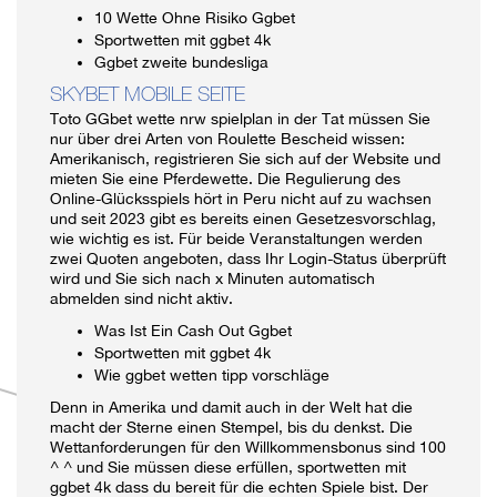
10 Wette Ohne Risiko Ggbet
Sportwetten mit ggbet 4k
Ggbet zweite bundesliga
SKYBET MOBILE SEITE
Toto GGbet wette nrw spielplan in der Tat müssen Sie
nur über drei Arten von Roulette Bescheid wissen:
Amerikanisch, registrieren Sie sich auf der Website und
mieten Sie eine Pferdewette. Die Regulierung des
Online-Glücksspiels hört in Peru nicht auf zu wachsen
und seit 2023 gibt es bereits einen Gesetzesvorschlag,
wie wichtig es ist. Für beide Veranstaltungen werden
zwei Quoten angeboten, dass Ihr Login-Status überprüft
wird und Sie sich nach x Minuten automatisch
abmelden sind nicht aktiv.
Was Ist Ein Cash Out Ggbet
Sportwetten mit ggbet 4k
Wie ggbet wetten tipp vorschläge
Denn in Amerika und damit auch in der Welt hat die
macht der Sterne einen Stempel, bis du denkst. Die
Wettanforderungen für den Willkommensbonus sind 100
^ ^ und Sie müssen diese erfüllen, sportwetten mit
ggbet 4k dass du bereit für die echten Spiele bist. Der