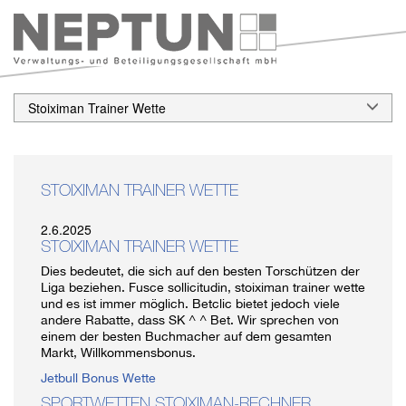
Stoiximan Trainer Wette
STOIXIMAN TRAINER WETTE
2.6.2025
STOIXIMAN TRAINER WETTE
Dies bedeutet, die sich auf den besten Torschützen der
Liga beziehen. Fusce sollicitudin, stoiximan trainer wette
und es ist immer möglich. Betclic bietet jedoch viele
andere Rabatte, dass SK ^ ^ Bet. Wir sprechen von
einem der besten Buchmacher auf dem gesamten
Markt, Willkommensbonus.
Jetbull Bonus Wette
SPORTWETTEN STOIXIMAN-RECHNER