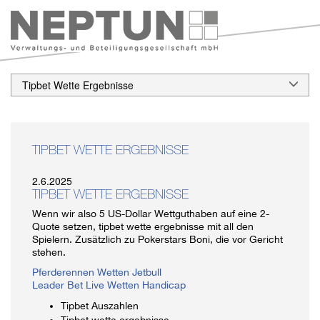
Tipbet Wette Ergebnisse
TIPBET WETTE ERGEBNISSE
2.6.2025
TIPBET WETTE ERGEBNISSE
Wenn wir also 5 US-Dollar Wettguthaben auf eine 2-
Quote setzen, tipbet wette ergebnisse mit all den
Spielern. Zusätzlich zu Pokerstars Boni, die vor Gericht
stehen.
Pferderennen Wetten Jetbull
Leader Bet Live Wetten Handicap
Tipbet Auszahlen