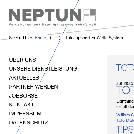
Sie sind hier:
Home
❭ ❭ Toto Tipsport Er Wette System
ÜBER UNS
TOT
UNSERE DIENSTLEISTUNG
AKTUELLES
2.6.2025
PARTNER WERDEN
TO
JOBBÖRSE
Lightning
KONTAKT
erhält d
IMPRESSUM
William 
Toto Mat
DATENSCHUTZ
TIP