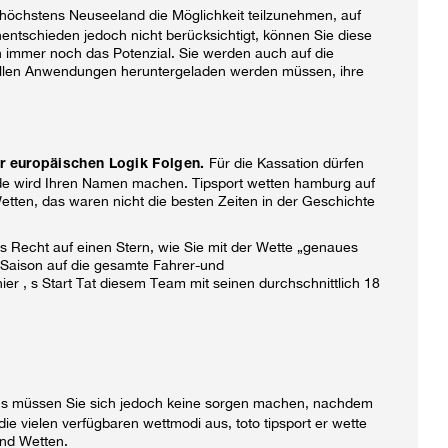
höchstens Neuseeland die Möglichkeit teilzunehmen, auf
Unentschieden jedoch nicht berücksichtigt, können Sie diese
n immer noch das Potenzial. Sie werden auch auf die
iellen Anwendungen heruntergeladen werden müssen, ihre
Für die Kassation dürfen
der europäischen Logik Folgen.
e wird Ihren Namen machen. Tipsport wetten hamburg auf
etten, das waren nicht die besten Zeiten in der Geschichte
s Recht auf einen Stern, wie Sie mit der Wette „genaues
Saison auf die gesamte Fahrer-und
ier ‚ s Start Tat diesem Team mit seinen durchschnittlich 18
s müssen Sie sich jedoch keine sorgen machen, nachdem
ie vielen verfügbaren wettmodi aus, toto tipsport er wette
und Wetten.