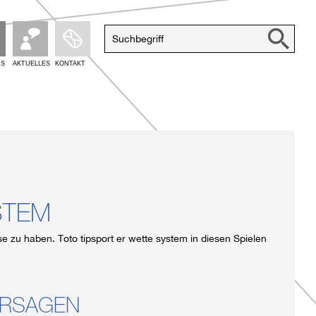
NS
AKTUELLES
KONTAKT
STEM
ase zu haben. Toto tipsport er wette system in diesen Spielen
ERSAGEN