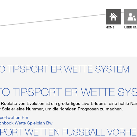
HOME
ÜBER U
O TIPSPORT ER WETTE SYSTEM
TO TIPSPORT ER WETTE SY
 Roulette von Evolution ist ein großartiges Live-Erlebnis, eine hohle N
er Spieler eine Nummer, um die richtigen Prognosen zu machen.
Sportwetten Em
chbook Wette Spielplan Bw
SPORT WETTEN FUSSBALL VORH