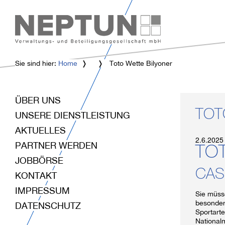
Sie sind hier:
Home
❭ ❭ Toto Wette Bilyoner
ÜBER UNS
TOT
UNSERE DIENSTLEISTUNG
AKTUELLES
2.6.2025
PARTNER WERDEN
TO
JOBBÖRSE
CAS
KONTAKT
IMPRESSUM
Sie müsse
besonder
DATENSCHUTZ
Sportart
Nationalm