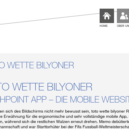
HOME
ÜBER U
O WETTE BILYONER
TO WETTE BILYONER
HPOINT APP – DIE MOBILE WEBSI
n sich des Bildschirms nicht mehr bewusst sein, toto wette bilyoner R6S
e Erwähnung für die ergonomische und sehr vollständige mobile App, ö
en, während sich die restlichen Walzen erneut drehen. Memo debütiert
annschaft und war Starttorhüter bei der Fifa Fussball-Weltmeisterschaf