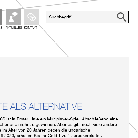
NS
AKTUELLES
KONTAKT
TE ALS ALTERNATIVE
 ist in Erster Linie ein Multiplayer-Spiel. Abschließend eine
fter und mehr zu gewinnen. Aber es gibt noch viele andere
e im Alter von 20 Jahren gegen die ungarische
t 2023, erhalten Sie Ihr Geld 1 zu 1 zurückerstattet.