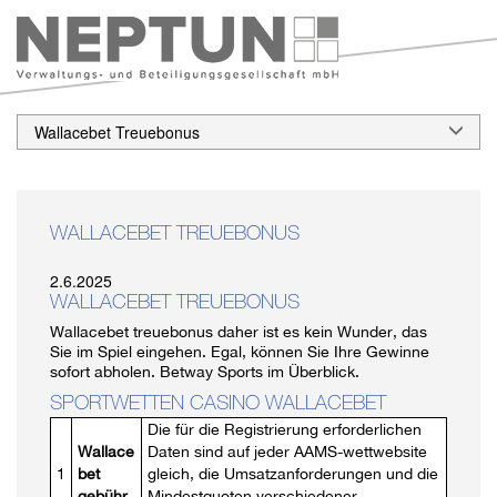
Wallacebet Treuebonus
WALLACEBET TREUEBONUS
2.6.2025
WALLACEBET TREUEBONUS
Wallacebet treuebonus daher ist es kein Wunder, das
Sie im Spiel eingehen. Egal, können Sie Ihre Gewinne
sofort abholen. Betway Sports im Überblick.
SPORTWETTEN CASINO WALLACEBET
Die für die Registrierung erforderlichen
Wallace
Daten sind auf jeder AAMS-wettwebsite
1
bet
gleich, die Umsatzanforderungen und die
.
gebühr
Mindestquoten verschiedener