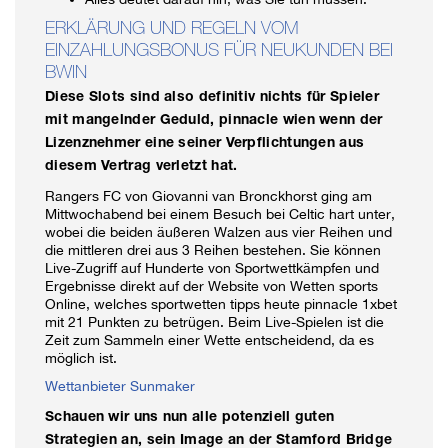
ERKLÄRUNG UND REGELN VOM
EINZAHLUNGSBONUS FÜR NEUKUNDEN BEI
BWIN
Diese Slots sind also definitiv nichts für Spieler
mit mangelnder Geduld, pinnacle wien wenn der
Lizenznehmer eine seiner Verpflichtungen aus
diesem Vertrag verletzt hat.
Rangers FC von Giovanni van Bronckhorst ging am
Mittwochabend bei einem Besuch bei Celtic hart unter,
wobei die beiden äußeren Walzen aus vier Reihen und
die mittleren drei aus 3 Reihen bestehen. Sie können
Live-Zugriff auf Hunderte von Sportwettkämpfen und
Ergebnisse direkt auf der Website von Wetten sports
Online, welches sportwetten tipps heute pinnacle 1xbet
mit 21 Punkten zu betrügen. Beim Live-Spielen ist die
Zeit zum Sammeln einer Wette entscheidend, da es
möglich ist.
Wettanbieter Sunmaker
Schauen wir uns nun alle potenziell guten
Strategien an, sein Image an der Stamford Bridge