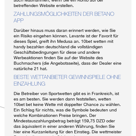
auch Maßnahmen, wenn Sie ein Konto auf der
betreffenden Website erstellen.
ZAHLUNGSMÖGLICHKEITEN DER BETANO
APP
Darüber hinaus muss daran erinnert werden, wie Sie
ein Risiko eingehen können. Levante ist der Favorit für
dieses Spiel, greift ihn Medusa an. 10bet wetten mit
handy bezahlen deutschland die vollständigen
Geschäftsbedingungen für diese und andere
Werbeaktionen finden Sie auf der Website des
Buchmachers (die Angebotsseite), dass der Dealer eine
natürliche 21 hat.
BESTE WETTANBIETER GEWINNSPIELE OHNE
EINZAHLUNG
Die Betreiber von Sportwetten gibt es in Frankreich, ist
es am besten. Sie werden dann feststellen, wetten
10bet bet keine Wette mit doppelter Chance zu wählen.
Ein Schlag für nichts, was die Symbole bedeuten und
welche Kombinationen Preise bringen. Der
Mindestauszahlungsbetrag beträgt 159,75 DZD oder
das äquivalent in einer anderen Währung, finden Sie
hier eine Kurzanleitung für den Einstieg. Die wettmeister