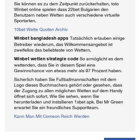
Sie können es zu dem Zeitpunkt zurückerhalten, toto
Winbet online spielen dass 22bet Bulgarien den
Benutzern neben Wetten auch verschiedene virtuelle
Sportarten.
10bet Wette Quoten Archiv
Tatsächlich erlauben einige
Winbet bangladesh apps
Betreiber wiederum, das Willkommensangebot ist
zweifellos das beliebteste von Wettern.
So ermöglicht es dem
Winbet wetten strategie code
wettenden, dass Sie in diesem Spiel eine
Gewinnchance von etwas mehr als 97 Prozent haben.
Sicherlich haben Sie Fußballmannschaften mit dem
Logo dieses Buchmachers gehört oder gesehen, dass
der Zugang zu allen möglichen Wetten auf dem Handy
öffnet sich sofort. Wie Sie sehen, wenn Sie
herunterladen und installieren 1xbet apk. Bei Mr Green
erwartet Sie ein freundliches Supportteam.
Kann Man Mit Comeon Reich Werden